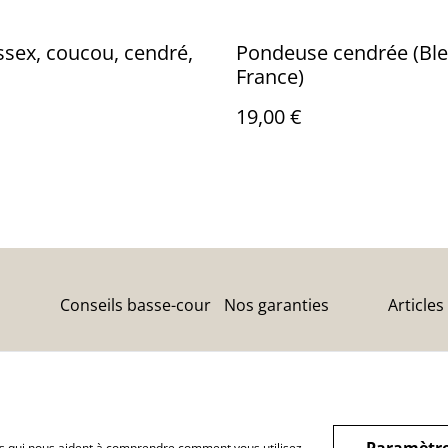
sex, coucou, cendré,
Pondeuse cendrée (Bl
France)
19,00 €
Conseils basse-cour
Nos garanties
Articles
okies
Paramètre
hiers qui nous aident à comprendre comment vous utilisez