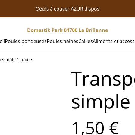
Oeufs à couver AZUR dispos
Domestik Park 04700 La Brillanne
eil
Poules pondeuses
Poules naines
Cailles
Aliments et access
n simple 1 poule
Transp
simple
1,50 €