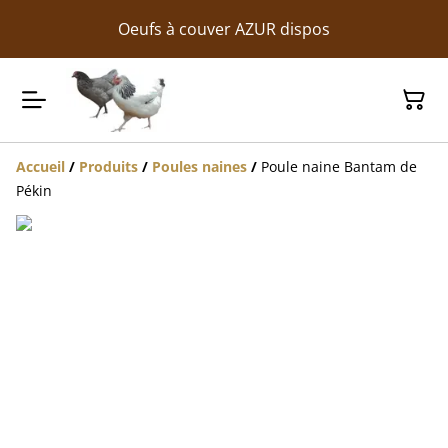
Oeufs à couver AZUR dispos
Accueil
/
Produits
/
Poules naines
/
Poule naine Bantam de
Pékin