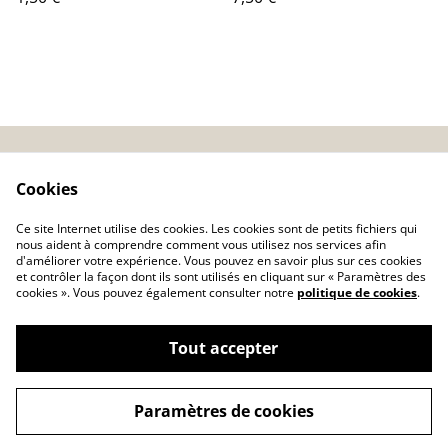
CGV
Conseils basse-cour
Cookies
Politique de
Ce site Internet utilise des cookies. Les cookies sont de petits fichiers qui
confidentialité
nous aident à comprendre comment vous utilisez nos services afin
d'améliorer votre expérience. Vous pouvez en savoir plus sur ces cookies
Politique de cookies
et contrôler la façon dont ils sont utilisés en cliquant sur « Paramètres des
Nos garanties
Articles
cookies ». Vous pouvez également consulter notre
politique de cookies
.
Tout accepter
©
2026
Domestik Park 04700 La Brillanne
Paramètres de cookies
powered by