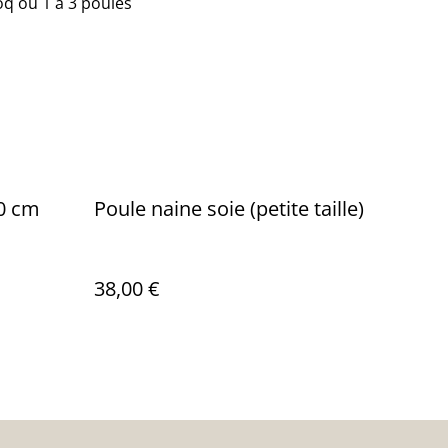
oq ou 1 à 3 poules
50 cm
Poule naine soie (petite taille)
38,00 €