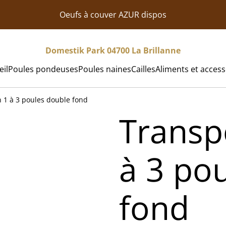
Oeufs à couver AZUR dispos
Domestik Park 04700 La Brillanne
eil
Poules pondeuses
Poules naines
Cailles
Aliments et access
n 1 à 3 poules double fond
Transp
à 3 po
fond