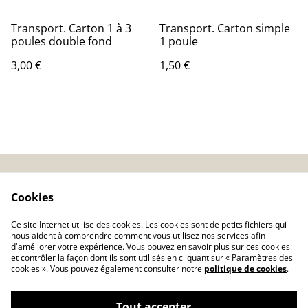
Transport. Carton 1 à 3
Transport. Carton simple
poules double fond
1 poule
3,00 €
1,50 €
CGV
Conseils basse-cour
Cookies
Politique de
Ce site Internet utilise des cookies. Les cookies sont de petits fichiers qui
confidentialité
nous aident à comprendre comment vous utilisez nos services afin
d'améliorer votre expérience. Vous pouvez en savoir plus sur ces cookies
Politique de cookies
et contrôler la façon dont ils sont utilisés en cliquant sur « Paramètres des
Nos garanties
Articles
cookies ». Vous pouvez également consulter notre
politique de cookies
.
Tout accepter