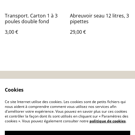
Transport. Carton 1 à 3
Abreuvoir seau 12 litres, 3
poules double fond
pipettes
3,00 €
29,00 €
CGV
Conseils basse-cour
Cookies
Politique de
Ce site Internet utilise des cookies. Les cookies sont de petits fichiers qui
confidentialité
nous aident à comprendre comment vous utilisez nos services afin
d'améliorer votre expérience. Vous pouvez en savoir plus sur ces cookies
Politique de cookies
et contrôler la façon dont ils sont utilisés en cliquant sur « Paramètres des
Nos garanties
Articles
cookies ». Vous pouvez également consulter notre
politique de cookies
.