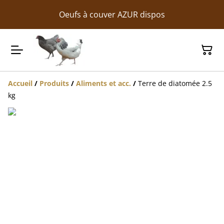
Oeufs à couver AZUR dispos
Accueil
/
Produits
/
Aliments et acc.
/
Terre de diatomée 2.5
kg