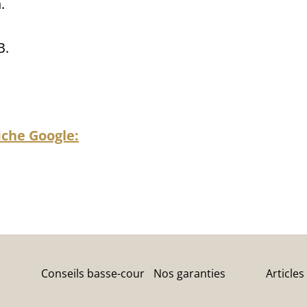
.
B.
iche Google:
Conseils basse-cour
Nos garanties
Articles