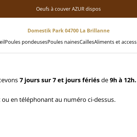
Oeufs à couver AZUR dispos
Domestik Park 04700 La Brillanne
eil
Poules pondeuses
Poules naines
Cailles
Aliments et access
ecevons
7 jours sur 7 et jours fériés
de
9h à 12h.
nt ou en téléphonant au numéro ci-dessus.