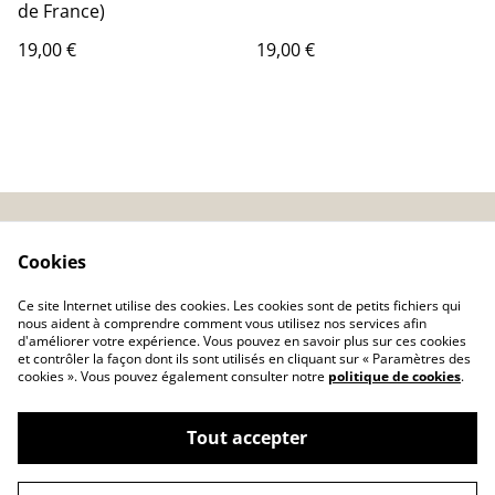
de France)
19,00 €
19,00 €
CGV
Conseils basse-cour
Cookies
Politique de
Ce site Internet utilise des cookies. Les cookies sont de petits fichiers qui
confidentialité
nous aident à comprendre comment vous utilisez nos services afin
d'améliorer votre expérience. Vous pouvez en savoir plus sur ces cookies
Politique de cookies
et contrôler la façon dont ils sont utilisés en cliquant sur « Paramètres des
Nos garanties
Articles
cookies ». Vous pouvez également consulter notre
politique de cookies
.
Tout accepter
©
2026
Domestik Park 04700 La Brillanne