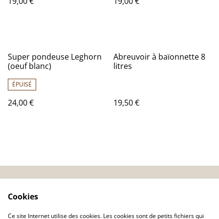
19,00 €
19,00 €
Super pondeuse Leghorn
Abreuvoir à baïonnette 8
(oeuf blanc)
litres
ÉPUISÉ
24,00 €
19,50 €
CGV
Conseils basse-cour
Cookies
Politique de
Ce site Internet utilise des cookies. Les cookies sont de petits fichiers qui