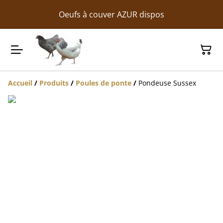
Oeufs à couver AZUR dispos
Accueil
/
Produits
/
Poules de ponte
/
Pondeuse Sussex