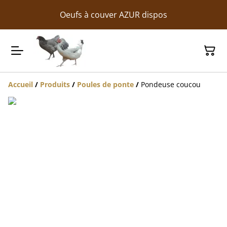
Oeufs à couver AZUR dispos
Accueil
/
Produits
/
Poules de ponte
/
Pondeuse coucou