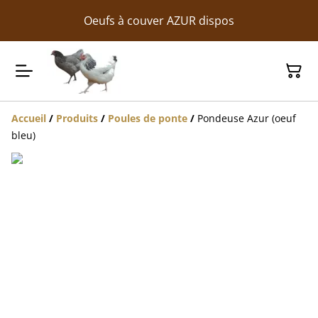
Oeufs à couver AZUR dispos
Accueil
/
Produits
/
Poules de ponte
/
Pondeuse Azur (oeuf
bleu)