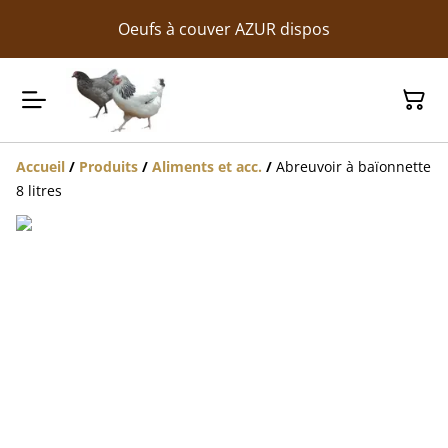
Oeufs à couver AZUR dispos
Accueil
/
Produits
/
Aliments et acc.
/
Abreuvoir à baïonnette
8 litres